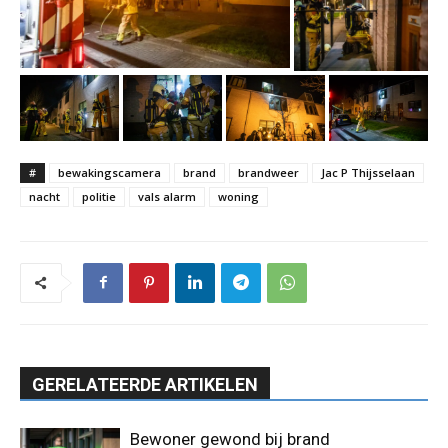
#
bewakingscamera
brand
brandweer
Jac P Thijsselaan
nacht
politie
vals alarm
woning
GERELATEERDE ARTIKELEN
Bewoner gewond bij brand