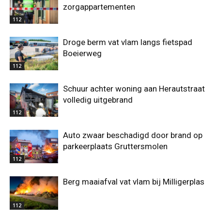
zorgappartementen
112
Droge berm vat vlam langs fietspad
Boeierweg
112
Schuur achter woning aan Herautstraat
volledig uitgebrand
112
Auto zwaar beschadigd door brand op
parkeerplaats Gruttersmolen
112
Berg maaiafval vat vlam bij Milligerplas
112