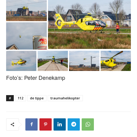
Foto’s: Peter Denekamp
#
112
de tippe
traumahelikopter