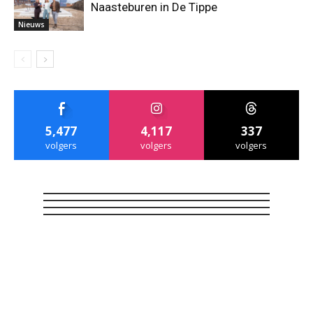
Naasteburen in De Tippe
Nieuws
5,477
4,117
337
volgers
volgers
volgers