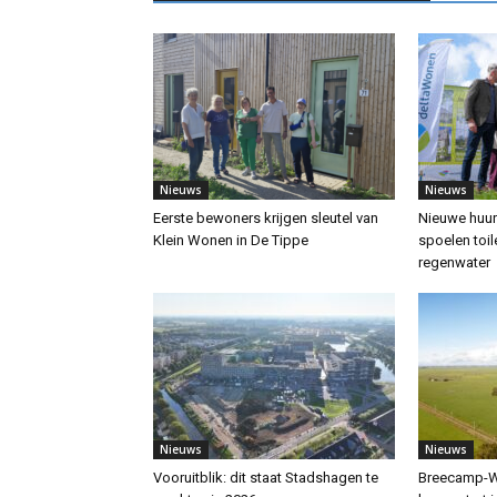
Nieuws
Nieuws
Eerste bewoners krijgen sleutel van
Nieuwe huur
Klein Wonen in De Tippe
spoelen toil
regenwater
Nieuws
Nieuws
Vooruitblik: dit staat Stadshagen te
Breecamp-We