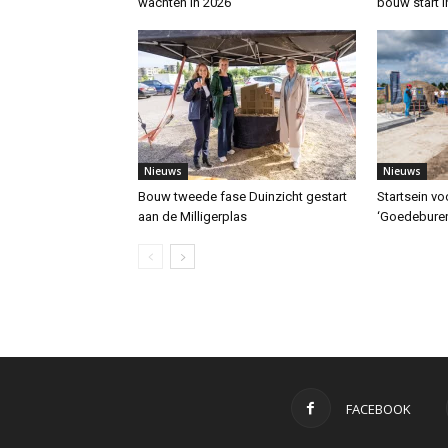
wachten in 2026
bouw start i
Nieuws
Nieuws
Bouw tweede fase Duinzicht gestart
Startsein v
aan de Milligerplas
‘Goedeburen
FACEBOOK