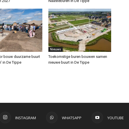
n 2027
Naasteburen in De Tippe
Nieuws
oor bouw duurzame buurt
Toekomstige buren bouwen samen
’ in De Tippe
nieuwe buurt in De Tippe
INSTAGRAM
WHATSAPP
YOUTUBE