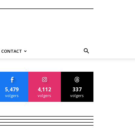
CONTACT
5,479
4,112
337
volgers
volgers
volgers