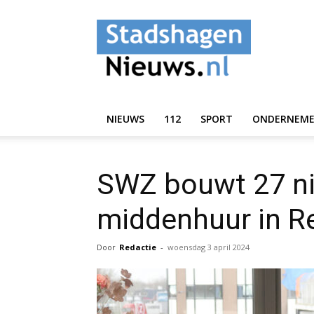
StadshagenNieuws.
NIEUWS
112
SPORT
ONDERNEM
SWZ bouwt 27 n
middenhuur in R
Door
Redactie
-
woensdag 3 april 2024