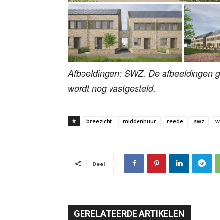
Afbeeldingen: SWZ. De afbeeldingen ge
wordt nog vastgesteld.
#
breezicht
middenhuur
reede
swz
w
Deel
GERELATEERDE ARTIKELEN