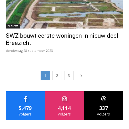
Nieuws
SWZ bouwt eerste woningen in nieuw deel
Breezicht
donderdag 28 september 2023
1
2
3
5,479
4,114
337
volgers
volgers
volgers