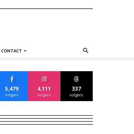
CONTACT
5,479
4,111
337
volgers
volgers
volgers