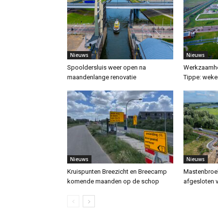
Nieuws
Nieuws
Spooldersluis weer open na
Werkzaamhe
maandenlange renovatie
Tippe: weke
Nieuws
Nieuws
Kruispunten Breezicht en Breecamp
Mastenbroe
komende maanden op de schop
afgesloten v