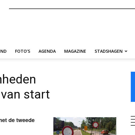
nl
END
FOTO’S
AGENDA
MAGAZINE
STADSHAGEN
mheden
van start
met de tweede