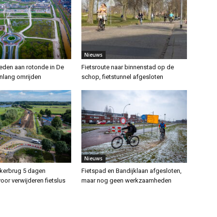
Nieuws
den aan rotonde in De
Fietsroute naar binnenstad op de
nlang omrijden
schop, fietstunnel afgesloten
Nieuws
kerbrug 5 dagen
Fietspad en Bandijklaan afgesloten,
oor verwijderen fietslus
maar nog geen werkzaamheden