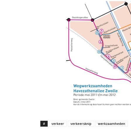
#
verkeer
verkeersknip
werkzaamheden