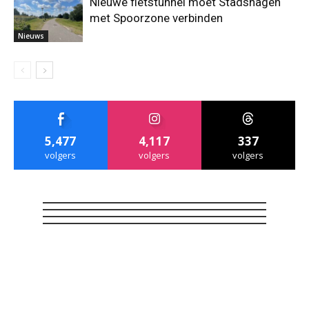
Nieuwe fietstunnel moet Stadshagen
met Spoorzone verbinden
Nieuws
5,477
4,117
337
volgers
volgers
volgers