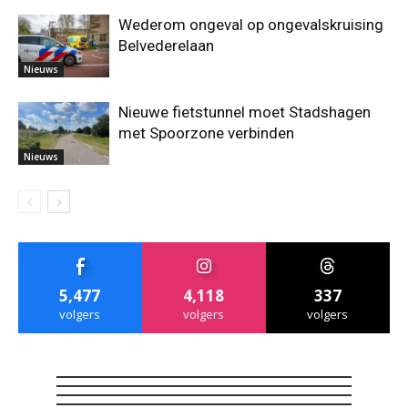
Wederom ongeval op ongevalskruising
Belvederelaan
Nieuws
Nieuwe fietstunnel moet Stadshagen
met Spoorzone verbinden
Nieuws
5,477
4,118
337
volgers
volgers
volgers