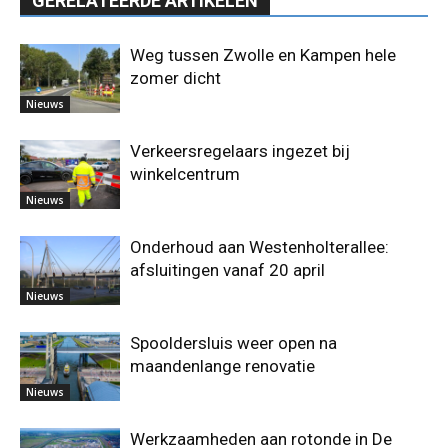
GERELATEERDE ARTIKELEN
Weg tussen Zwolle en Kampen hele
zomer dicht
Nieuws
Verkeersregelaars ingezet bij
winkelcentrum
Nieuws
Onderhoud aan Westenholterallee:
afsluitingen vanaf 20 april
Nieuws
Spooldersluis weer open na
maandenlange renovatie
Nieuws
Werkzaamheden aan rotonde in De