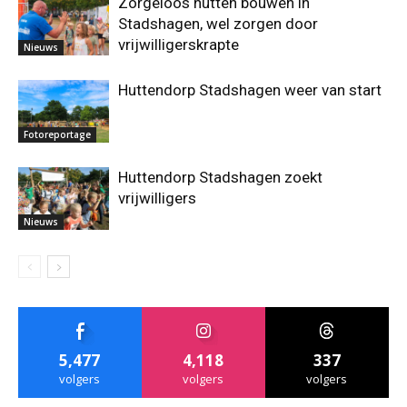
Zorgeloos hutten bouwen in
Stadshagen, wel zorgen door
vrijwilligerskrapte
Nieuws
Huttendorp Stadshagen weer van start
Fotoreportage
Huttendorp Stadshagen zoekt
vrijwilligers
Nieuws
5,477
4,118
337
volgers
volgers
volgers