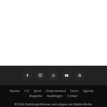
Nieuws
112
Sport
Ondernemend
Foto’s
Agenda
Magazine
Stadshagen
Contact
© 2026 StadshagenNieuws, een uitgave van Skyline Media.