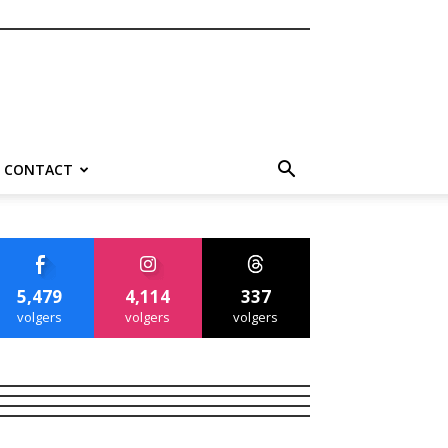
CONTACT
5,479
4,114
337
volgers
volgers
volgers