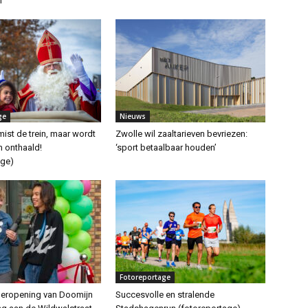
m
ge
Nieuws
mist de trein, maar wordt
Zwolle wil zaaltarieven bevriezen:
 onthaald!
‘sport betaalbaar houden’
age)
Fotoreportage
 heropening van Doomijn
Succesvolle en stralende