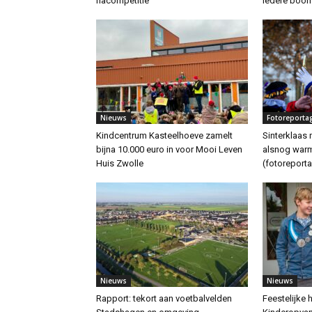
nacompetitie
iedere boo
Nieuws
Fotoreporta
Kindcentrum Kasteelhoeve zamelt
Sinterklaas 
bijna 10.000 euro in voor Mooi Leven
alsnog warm
Huis Zwolle
(fotoreport
Nieuws
Nieuws
Rapport: tekort aan voetbalvelden
Feestelijke