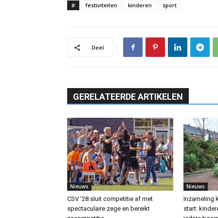
#
festiviteiten
kinderen
sport
Deel
GERELATEERDE ARTIKELEN
Nieuws
Nieuws
CSV ’28 sluit competitie af met
Inzameling 
spectaculaire zege en bereikt
start: kinde