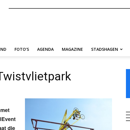
nl
END
FOTO’S
AGENDA
MAGAZINE
STADSHAGEN
Twistvlietpark
 met
alEvent
aat die