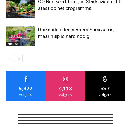
OO Run keert terug in Stadshagen: dit
staat op het programma
Sport
Duizenden deelnemers Survivalrun,
maar hulp is hard nodig
Nieuws
5,477
4,118
337
volgers
volgers
volgers