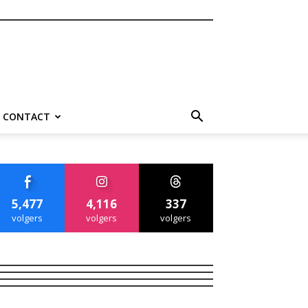
CONTACT
5,477
4,116
337
volgers
volgers
volgers