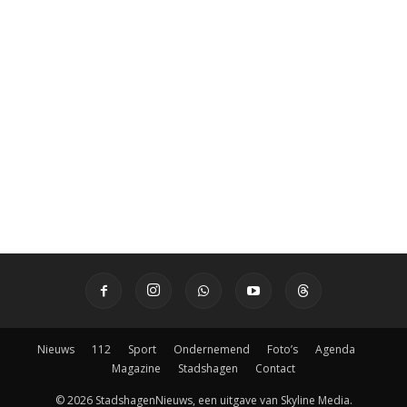
Nieuws
112
Sport
Ondernemend
Foto’s
Agenda
Magazine
Stadshagen
Contact
© 2026 StadshagenNieuws, een uitgave van Skyline Media.