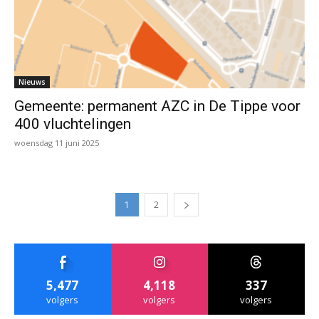
Nieuws
Gemeente: permanent AZC in De Tippe voor
400 vluchtelingen
woensdag 11 juni 2025
1
2
5,477
4,118
337
volgers
volgers
volgers