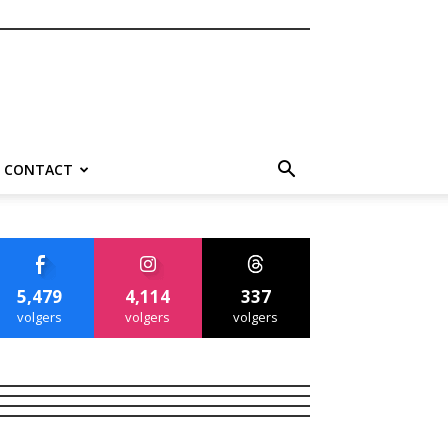
CONTACT
5,479
4,114
337
volgers
volgers
volgers