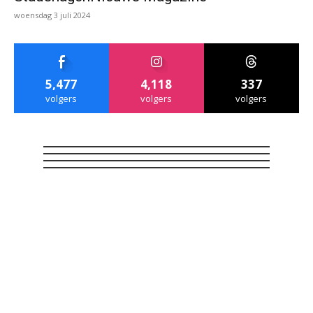
woensdag 3 juli 2024
5,477
4,118
337
volgers
volgers
volgers