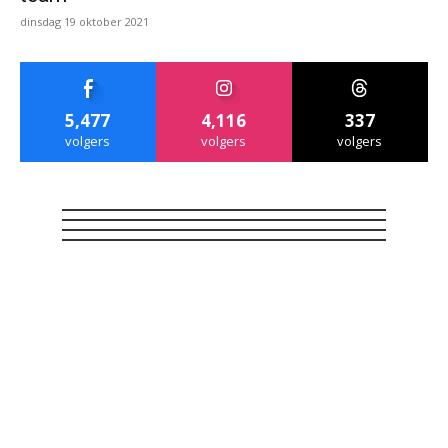
dinsdag 19 oktober 2021
5,477
4,116
337
volgers
volgers
volgers