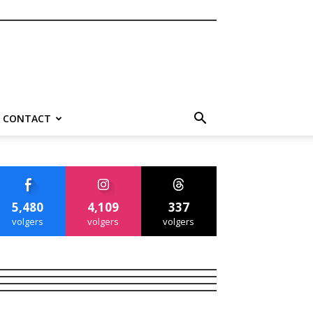
CONTACT
5,480
4,109
337
volgers
volgers
volgers