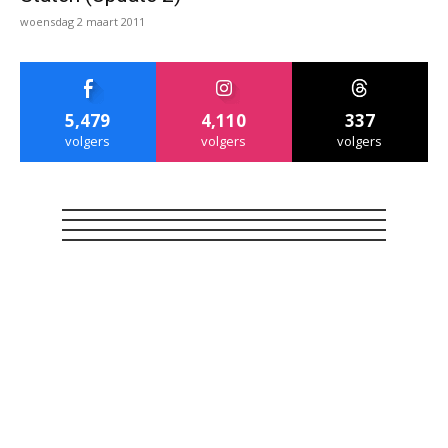
woensdag 2 maart 2011
5,479
4,110
337
volgers
volgers
volgers