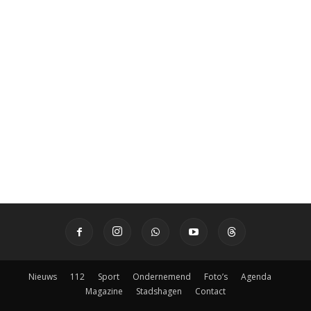
Nieuws
112
Sport
Ondernemend
Foto’s
Agenda
Magazine
Stadshagen
Contact