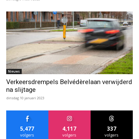
Nieuws
Verkeersdrempels Belvédèrelaan verwijderd
na slijtage
dinsdag 10 januari 2023
5,477
4,117
337
volgers
volgers
volgers