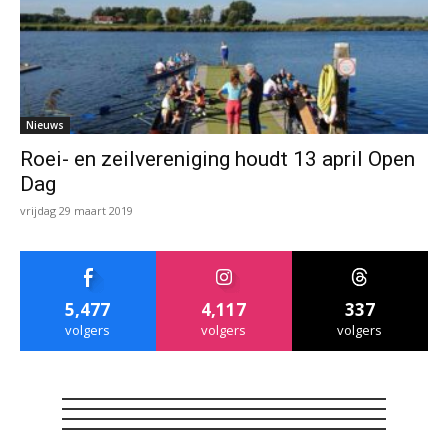
Nieuws
Roei- en zeilvereniging houdt 13 april Open
Dag
vrijdag 29 maart 2019
5,477
4,117
337
volgers
volgers
volgers