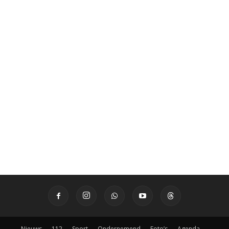
Nieuws
112
Sport
Ondernemend
Foto’s
Agenda