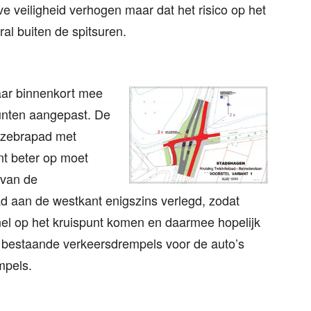
ve veiligheid verhogen maar dat het risico op het
ral buiten de spitsuren.
aar binnenkort mee
unten aangepast. De
 zebrapad met
nt beter op moet
 van de
pad aan de westkant enigszins verlegd, zodat
nel op het kruispunt komen en daarmee hopelijk
de bestaande verkeersdrempels voor de auto’s
mpels.