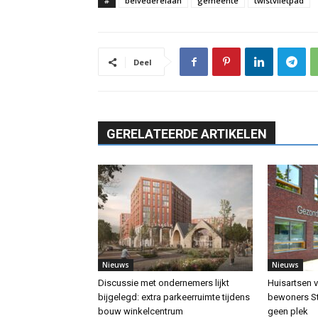
#
belvederelaan
gemeente
twistvlietpad
Deel
GERELATEERDE ARTIKELEN
Nieuws
Nieuws
Discussie met ondernemers lijkt
Huisartsen v
bijgelegd: extra parkeerruimte tijdens
bewoners St
bouw winkelcentrum
geen plek