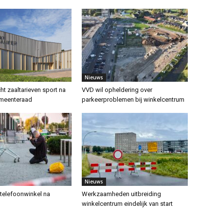
Nieuws
cht zaaltarieven sport na
VVD wil opheldering over
emeenteraad
parkeerproblemen bij winkelcentrum
Nieuws
telefoonwinkel na
Werkzaamheden uitbreiding
winkelcentrum eindelijk van start