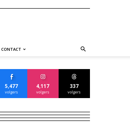
CONTACT
5,477
4,117
337
volgers
volgers
volgers