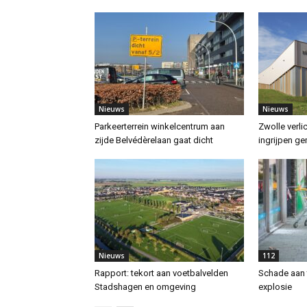
Nieuws
Nieuws
Parkeerterrein winkelcentrum aan
Zwolle verli
zijde Belvédèrelaan gaat dicht
ingrijpen g
Nieuws
112
Rapport: tekort aan voetbalvelden
Schade aan 
Stadshagen en omgeving
explosie