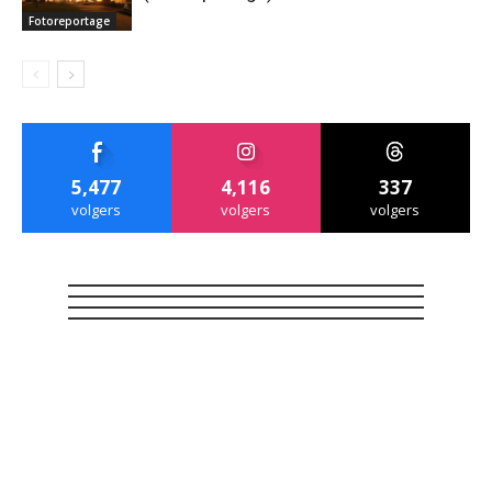
Fotoreportage
5,477
4,116
337
volgers
volgers
volgers