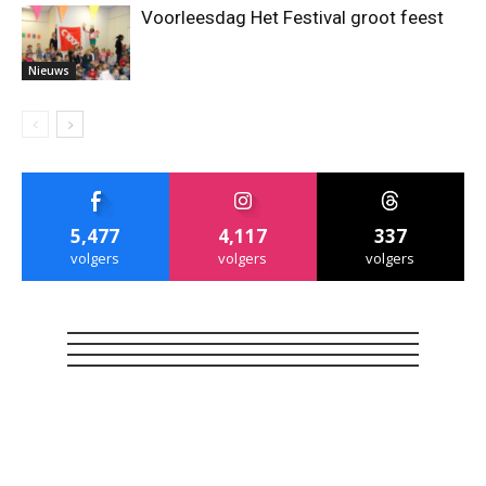
Voorleesdag Het Festival groot feest
Nieuws
5,477
4,117
337
volgers
volgers
volgers