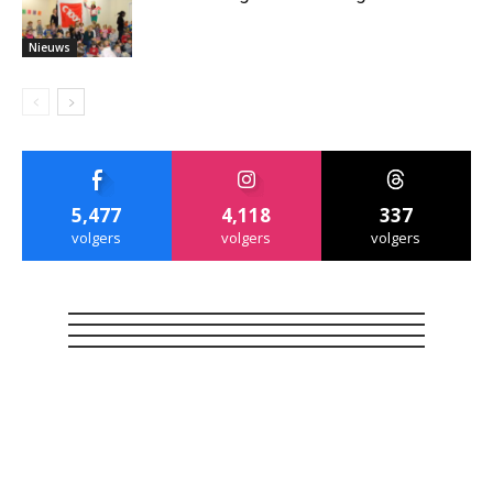
Nieuws
5,477
4,118
337
volgers
volgers
volgers