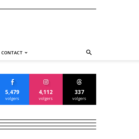
CONTACT
5,479
4,112
337
volgers
volgers
volgers