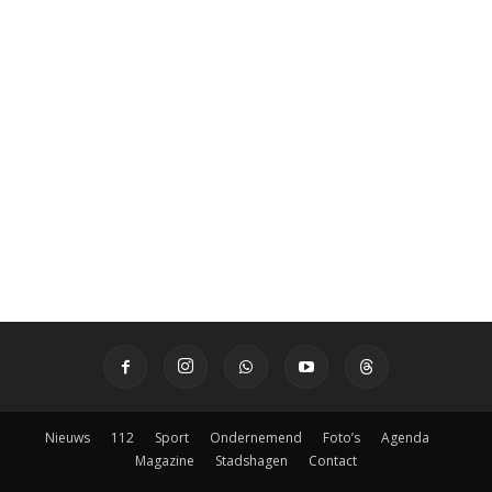
Nieuws
112
Sport
Ondernemend
Foto’s
Agenda
Magazine
Stadshagen
Contact