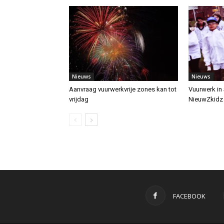
Nieuws
Nieuws
Aanvraag vuurwerkvrije zones kan tot
Vuurwerk in
vrijdag
NieuwZkidz
FACEBOOK