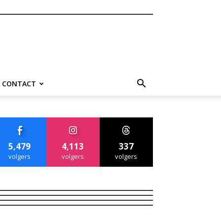
CONTACT
5,479
4,113
337
volgers
volgers
volgers