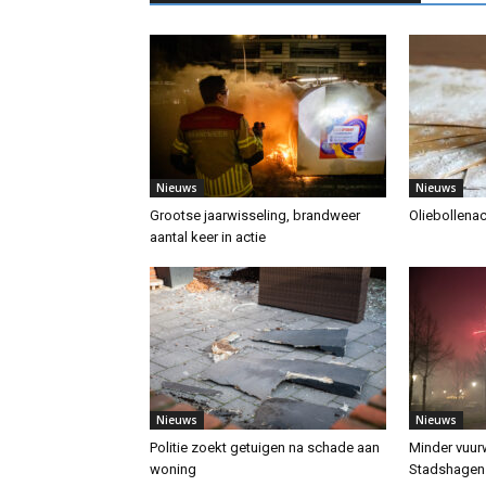
Nieuws
Nieuws
Grootse jaarwisseling, brandweer
Oliebollenac
aantal keer in actie
Nieuws
Nieuws
Politie zoekt getuigen na schade aan
Minder vuurw
woning
Stadshagen