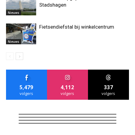
Stadshagen
Nieuws
Fietsendiefstal bij winkelcentrum
Nieuws
5,479
4,112
337
volgers
volgers
volgers