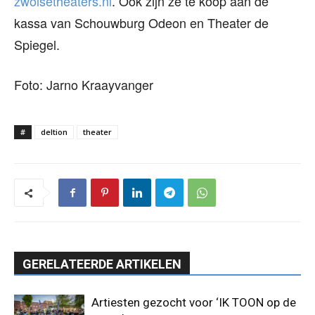
zwolsetheaters.nl
. Ook zijn ze te koop aan de
kassa van Schouwburg Odeon en Theater de
Spiegel.
Foto: Jarno Kraayvanger
#
deltion
theater
GERELATEERDE ARTIKELEN
Artiesten gezocht voor ‘IK TOON op de