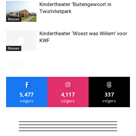
Kindertheater ‘Buitengewoon’ in
Twistvlietpark
Nieuws
Kindertheater ‘Woest was Willem’ voor
KWF
Nieuws
5,477
4,117
337
volgers
volgers
volgers