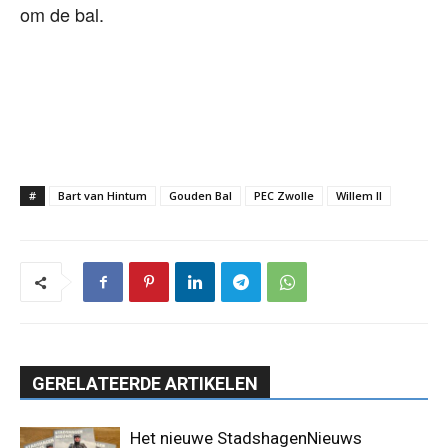
om de bal.
#
Bart van Hintum
Gouden Bal
PEC Zwolle
Willem II
GERELATEERDE ARTIKELEN
Het nieuwe StadshagenNieuws