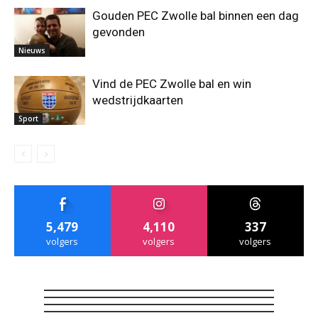
Gouden PEC Zwolle bal binnen een dag
gevonden
Nieuws
Vind de PEC Zwolle bal en win
wedstrijdkaarten
Sport
5,479
4,110
337
volgers
volgers
volgers