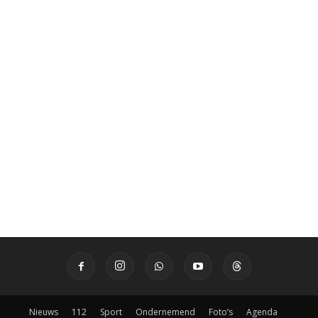
Nieuws
112
Sport
Ondernemend
Foto’s
Agenda