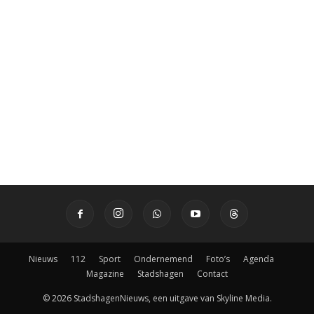
Nieuws
112
Sport
Ondernemend
Foto’s
Agenda
Magazine
Stadshagen
Contact
© 2026 StadshagenNieuws, een uitgave van Skyline Media.