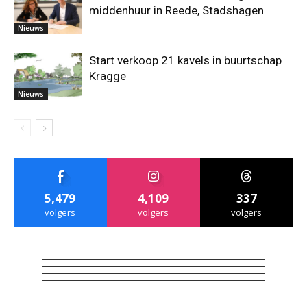
middenhuur in Reede, Stadshagen
Nieuws
Start verkoop 21 kavels in buurtschap
Kragge
Nieuws
5,479
4,109
337
volgers
volgers
volgers