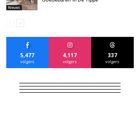
Nieuws
5,477
4,117
337
volgers
volgers
volgers