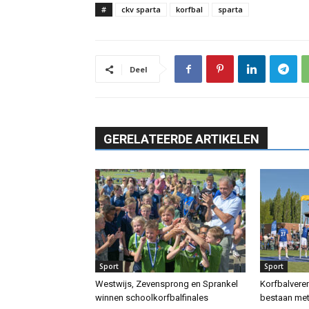
#
ckv sparta
korfbal
sparta
Deel
GERELATEERDE ARTIKELEN
Sport
Sport
Westwijs, Zevensprong en Sprankel
Korfbalveren
winnen schoolkorfbalfinales
bestaan met