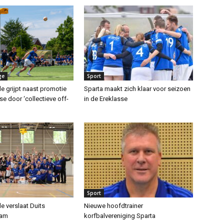
ge
Sport
e grijpt naast promotie
Sparta maakt zich klaar voor seizoen
se door ‘collectieve off-
in de Ereklasse
Sport
e verslaat Duits
Nieuwe hoofdtrainer
eam
korfbalvereniging Sparta