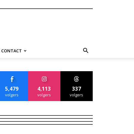
CONTACT
5,479
4,113
337
volgers
volgers
volgers