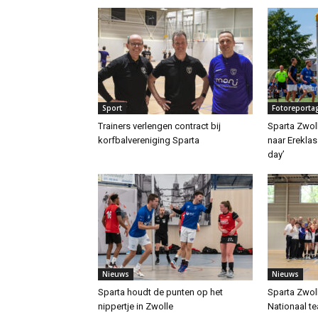
Sport
Fotoreporta
Trainers verlengen contract bij
Sparta Zwoll
korfbalvereniging Sparta
naar Ereklas
day’
Nieuws
Nieuws
Sparta houdt de punten op het
Sparta Zwoll
nippertje in Zwolle
Nationaal t