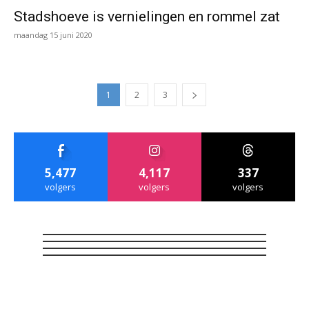
Stadshoeve is vernielingen en rommel zat
maandag 15 juni 2020
1
2
3
5,477
4,117
337
volgers
volgers
volgers