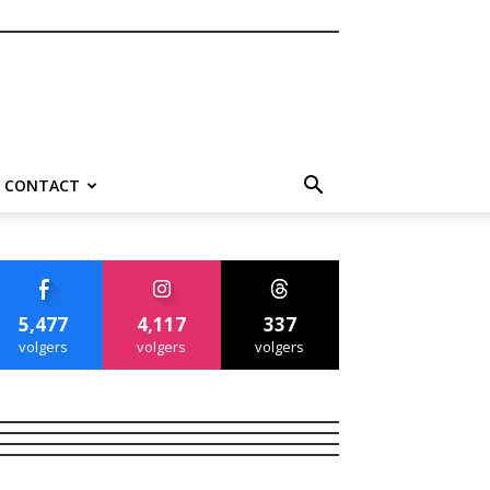
CONTACT
5,477
4,117
337
volgers
volgers
volgers