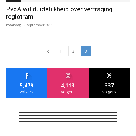
PvdA wil duidelijkheid over vertraging
regiotram
maandag 19 september 2011
1
2
3
5,479
4,113
337
volgers
volgers
volgers