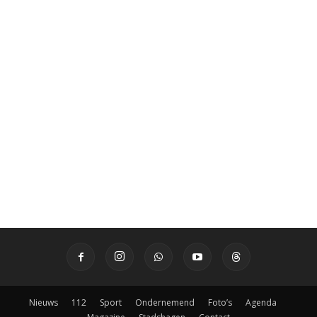
Nieuws
112
Sport
Ondernemend
Foto’s
Agenda