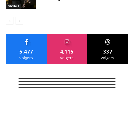
Nieuws
5,477
4,115
337
volgers
volgers
volgers