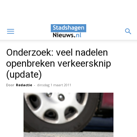
Onderzoek: veel nadelen
openbreken verkeersknip
(update)
Door
Redactie
-
dinsdag 1 maart 2011