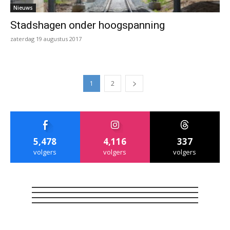
Nieuws
Stadshagen onder hoogspanning
zaterdag 19 augustus 2017
1
2
5,478
4,116
337
volgers
volgers
volgers