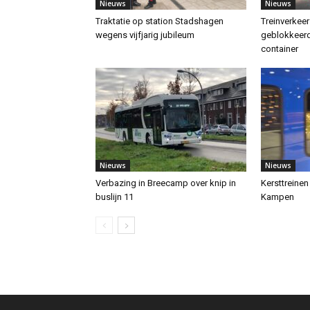
Nieuws
Nieuws
Traktatie op station Stadshagen
Treinverkee
wegens vijfjarig jubileum
geblokkeerd
container
Nieuws
Nieuws
Verbazing in Breecamp over knip in
Kersttreinen
buslijn 11
Kampen