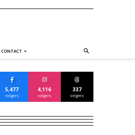
CONTACT
5,477
4,116
337
volgers
volgers
volgers