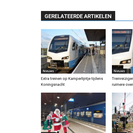
GERELATEERDE ARTIKELEN
Nieuws
Nieuws
Extra treinen op Kamperlijntje tijdens
Treinreizige
Koningsnacht
ruimere ove