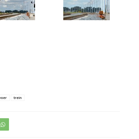
voer
trein