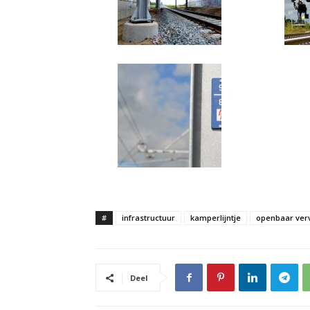
#
infrastructuur
kamperlijntje
openbaar ver
Deel