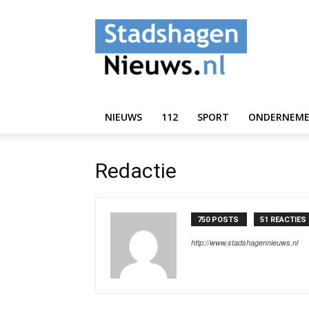
StadshagenNieuws.
NIEUWS
112
SPORT
ONDERNEM
Redactie
750 POSTS
51 REACTIES
http://www.stadshagennieuws.nl