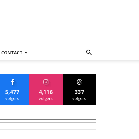
CONTACT
5,477
4,116
337
volgers
volgers
volgers