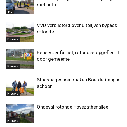
met auto
112
VVD verbijsterd over uitblijven bypass
rotonde
Nieuws
Beheerder failliet, rotondes opgefleurd
door gemeente
Nieuws
Stadshagenaren maken Boerderijenpad
schoon
Nieuws
Ongeval rotonde Havezathenallee
Nieuws