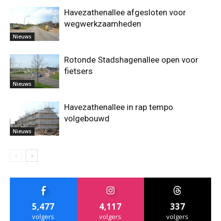
Havezathenallee afgesloten voor
wegwerkzaamheden
Nieuws
Rotonde Stadshagenallee open voor
fietsers
Nieuws
Havezathenallee in rap tempo
volgebouwd
Nieuws
5,477
4,117
337
volgers
volgers
volgers