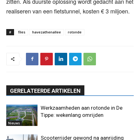
zitten. Als duurste oplossing wordt gedacht aan het
realiseren van een fietstunnel, kosten € 3 miljoen.
#
files
havezathenallee
rotonde
GERELATEERDE ARTIKELEN
Werkzaamheden aan rotonde in De
Tippe: wekenlang omrijden
Nieuws
Scooterrijder gewond na aanrijding