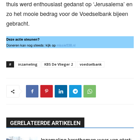
thuis werd enthousiast gedanst op ‘Jerusalema’ en
zo het mooie bedrag voor de Voedselbank bijeen
gebracht.
Deze actie steunen?
Doneren kan nog steeds: kijk op
missie538.nl
#
inzameling
KBS De Vlieger 2
voedselbank
GERELATEERDE ARTIKELEN