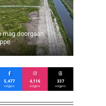
e mag doorgaan
ippe
5,477
4,116
337
volgers
volgers
volgers