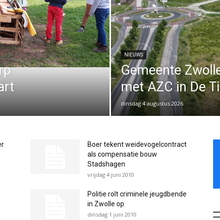
NIEUWS
rp
Gemeente Zwoll
art
met AZC in De T
dinsdag 4 augustus 2026
er
Boer tekent weidevogelcontract
als compensatie bouw
Stadshagen
vrijdag 4 juni 2010
Politie rolt criminele jeugdbende
in Zwolle op
dinsdag 1 juni 2010