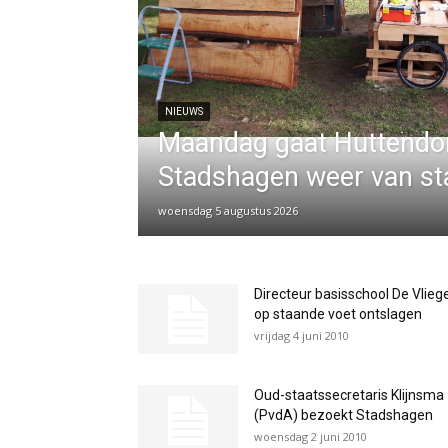
NIEUWS
Maandag gaat Huttendo
Stadshagen weer van st
woensdag 5 augustus 2026
Directeur basisschool De Vlieg
op staande voet ontslagen
vrijdag 4 juni 2010
Oud-staatssecretaris Klijnsma
(PvdA) bezoekt Stadshagen
woensdag 2 juni 2010