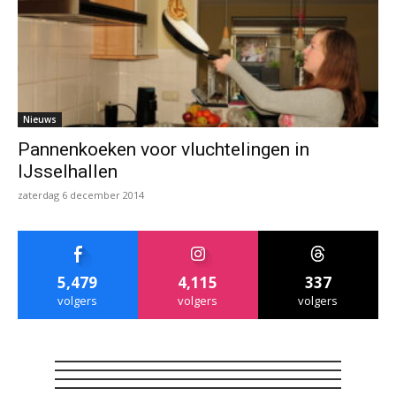
Nieuws
Pannenkoeken voor vluchtelingen in
IJsselhallen
zaterdag 6 december 2014
5,479
4,115
337
volgers
volgers
volgers