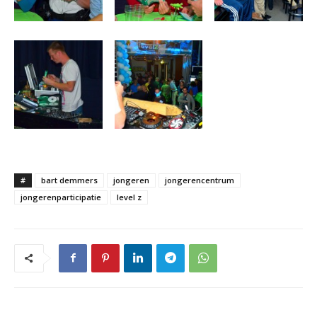
#
bart demmers
jongeren
jongerencentrum
jongerenparticipatie
level z